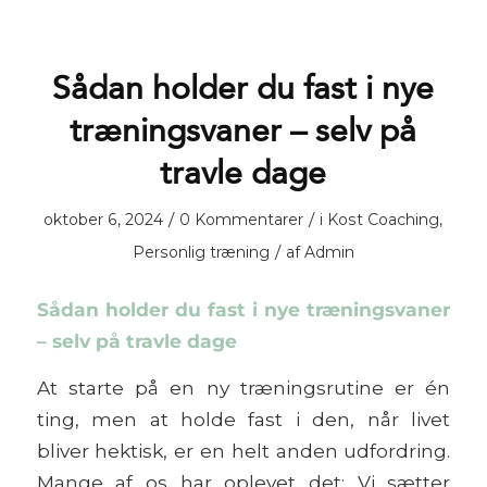
Sådan holder du fast i nye
træningsvaner – selv på
travle dage
/
/
oktober 6, 2024
0 Kommentarer
i
Kost Coaching
,
/
Personlig træning
af
Admin
Sådan holder du fast i nye træningsvaner
– selv på travle dage
At starte på en ny træningsrutine er én
ting, men at holde fast i den, når livet
bliver hektisk, er en helt anden udfordring.
Mange af os har oplevet det: Vi sætter