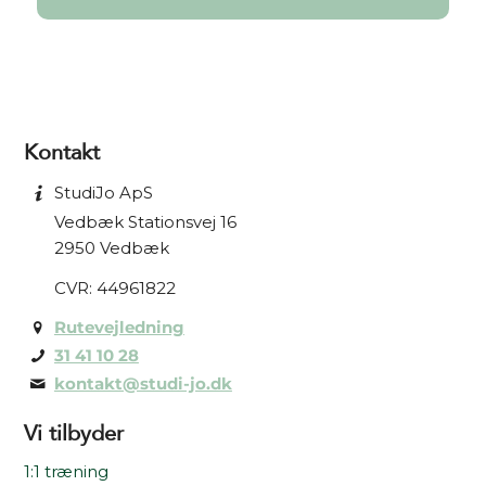
Kontakt
StudiJo ApS
Vedbæk Stationsvej 16
2950 Vedbæk
CVR: 44961822
Rutevejledning
31 41 10 28
kontakt@studi-jo.dk
Vi tilbyder
1:1 træning