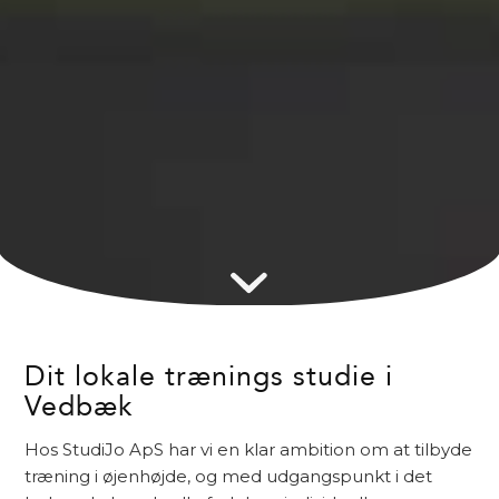
Dit lokale trænings studie i
Vedbæk
Hos StudiJo ApS har vi en klar ambition om at tilbyde
træning i øjenhøjde, og med udgangspunkt i det