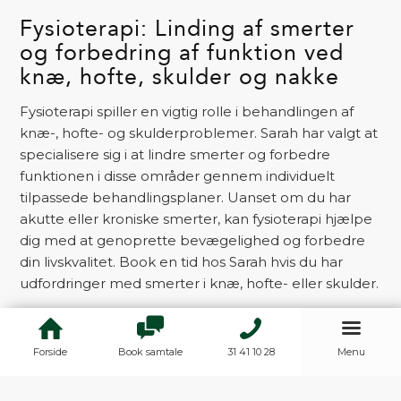
Fysioterapi: Linding af smerter
og forbedring af funktion ved
knæ, hofte, skulder og nakke
Fysioterapi spiller en vigtig rolle i behandlingen af
knæ-, hofte- og skulderproblemer. Sarah har valgt at
specialisere sig i at lindre smerter og forbedre
funktionen i disse områder gennem individuelt
tilpassede behandlingsplaner. Uanset om du har
akutte eller kroniske smerter, kan fysioterapi hjælpe
dig med at genoprette bevægelighed og forbedre
din livskvalitet. Book en tid hos Sarah hvis du har
udfordringer med smerter i knæ, hofte- eller skulder.
Fysioterapi til nybagte mødre: Gendannelse og
velvære efter fødsel
Forside
Book samtale
31 41 10 28
Menu
Pernille, vores erfarne fysioterapeut, tilbyder
specialiseret behandling til nybagte mødre. Gennem