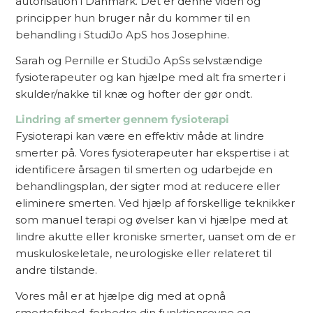
autorisation i Danmark. Det er denne viden og
principper hun bruger når du kommer til en
behandling i StudiJo ApS hos Josephine.
Sarah og Pernille er StudiJo ApSs selvstændige
fysioterapeuter og kan hjælpe med alt fra smerter i
skulder/nakke til knæ og hofter der gør ondt.
Lindring af smerter gennem fysioterapi
Fysioterapi kan være en effektiv måde at lindre
smerter på. Vores fysioterapeuter har ekspertise i at
identificere årsagen til smerten og udarbejde en
behandlingsplan, der sigter mod at reducere eller
eliminere smerten. Ved hjælp af forskellige teknikker
som manuel terapi og øvelser kan vi hjælpe med at
lindre akutte eller kroniske smerter, uanset om de er
muskuloskeletale, neurologiske eller relateret til
andre tilstande.
Vores mål er at hjælpe dig med at opnå
smertefrihed, forbedre din funktionsevne og