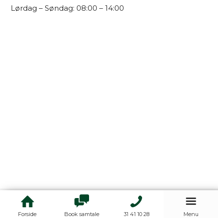
Lørdag – Søndag: 08:00 – 14:00
© Copyright - StudiJo ApS |
Cookies- & Privatlivspolitik
|
Handelsbetingelser
Forside
Book samtale
31 41 10 28
Menu