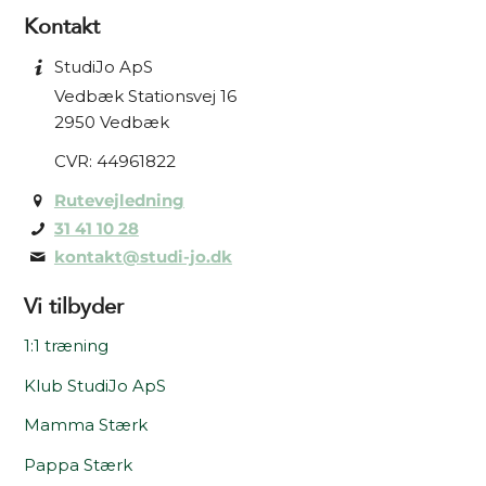
Kontakt
StudiJo ApS
Vedbæk Stationsvej 16
2950 Vedbæk
CVR: 44961822
Rutevejledning
31 41 10 28
kontakt@studi-jo.dk
Vi tilbyder
1:1 træning
Klub StudiJo ApS
Mamma Stærk
Pappa Stærk