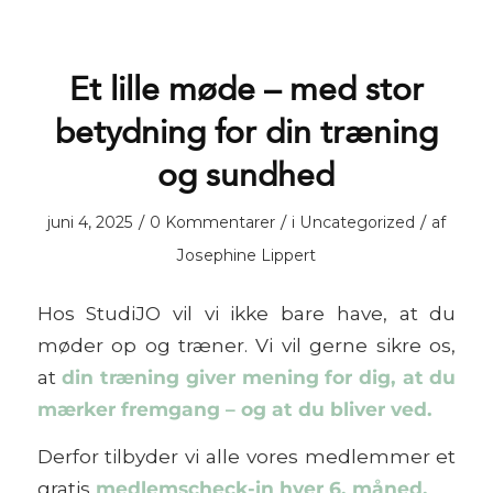
Et lille møde – med stor
betydning for din træning
og sundhed
/
/
/
juni 4, 2025
0 Kommentarer
i
Uncategorized
af
Josephine Lippert
Hos StudiJO vil vi ikke bare have, at du
møder op og træner. Vi vil gerne sikre os,
at
din træning giver mening for dig, at du
mærker fremgang – og at du bliver ved.
Derfor tilbyder vi alle vores medlemmer et
gratis
medlemscheck-in hver 6. måned.